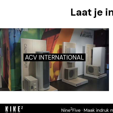
Laat je 
ACV INTERNATIONAL
2
Nine
Five · Maak indruk 